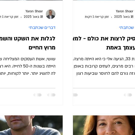
Yaron Shoor
Yaron Shoor
18 באוג׳ 2025
זמן קריאה 1 דקות
18 באוג׳ 2025
זמן קריאה 1 דקות
 שכתבתי
דברים שכתבתי
יק לרצות את כולם - למצוא
לגלות את השקט והשמ
צמך באמת
מרוץ החיים
ציפי, בת 33, הגיעה אלי כי היא הייתה מרצה.
שושי, אשת העסקים המצליחה שה
רבים מרצים, לעתים קרובות באופן לא
הייתה בשנות ה-50 לחיי
וזה גורם להם לחוסר שביעות רצון
לה להשיג יותר. יותר לקוחות, יותר
 ציפי הייתה...
מהכל. היא הרגישה...