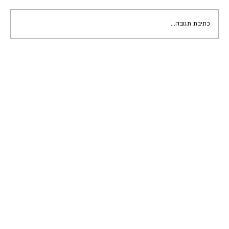
כתיבת תגובה...
להפסיק לרצות את כולם - למצוא את עצמך באמת