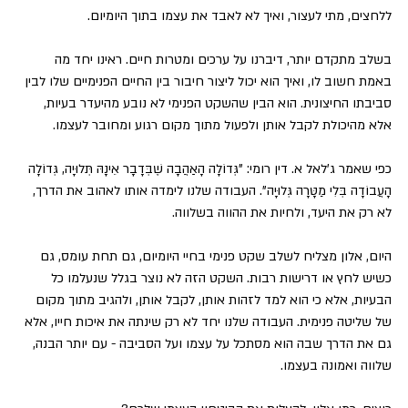
ללחצים, מתי לעצור, ואיך לא לאבד את עצמו בתוך היומיום.
בשלב מתקדם יותר, דיברנו על ערכים ומטרות חיים. ראינו יחד מה 
באמת חשוב לו, ואיך הוא יכול ליצור חיבור בין החיים הפנימיים שלו לבין 
סביבתו החיצונית. הוא הבין שהשקט הפנימי לא נובע מהיעדר בעיות, 
אלא מהיכולת לקבל אותן ולפעול מתוך מקום רגוע ומחובר לעצמו.
כפי שאמר ג'לאל א. דין רומי: "גְּדוֹלָה הָאַהֲבָה שֶׁבְּדָבָר אֵינָהּ תְּלוּיָה, גְּדוֹלָה 
הָעֲבוֹדָה בְּלִי מַטָּרָה גְּלוּיָה". העבודה שלנו לימדה אותו לאהוב את הדרך, 
לא רק את היעד, ולחיות את ההווה בשלווה.
היום, אלון מצליח לשלב שקט פנימי בחיי היומיום, גם תחת עומס, גם 
כשיש לחץ או דרישות רבות. השקט הזה לא נוצר בגלל שנעלמו כל 
הבעיות, אלא כי הוא למד לזהות אותן, לקבל אותן, ולהגיב מתוך מקום 
של שליטה פנימית. העבודה שלנו יחד לא רק שינתה את איכות חייו, אלא 
גם את הדרך שבה הוא מסתכל על עצמו ועל הסביבה - עם יותר הבנה, 
שלווה ואמונה בעצמו.