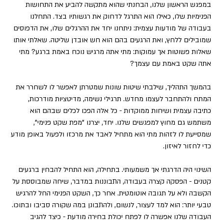
במפגש הראשון שלנו, הבחנתי שהוא מתקשה להביע את התחושות 
הפנימיות שלו, כאילו הוא התרגל לדחוק את רגשותיו בצד. התחלנו 
בעבודה של מודעות עצמית: ניתחנו יחד את ההרגלים שלו, את הדפוסים 
שמובילים ללחץ, ואת הרגעים בהם הוא חש אובדן שליטה. שאלתי אותו 
שאלות פשוטות אך עמוקות: מתי אתה מרגיש נוכח באמת ברגע? מתי 
אתה שקט באמת עם עצמך?
בהמשך התהליך, שילבתי שיטות שונות שמטרתן לאפשר לו לשחרר את 
המתח ולהתחבר לעצמו מחדש. תרגילי נשימה, מדיטציות מודרכות, 
כתיבה עצמית ושיחות ממוקדות - כל אלה הפכו לכלים שבהם הוא 
משתמש גם מחוץ למפגשים שלנו. יחד, יצרנו "מפת שקט פנימי", 
שמסייעת לו לזהות מתי הוא מתחיל לאבד את מרכזו ולפעול באופן מודע 
כדי לחזור לאיזון.
השינוי היה הדרגתי אך משמעותי. בתחילה, הוא התחיל להבחין ברגעים 
קטנים - הפסקה קצרה בעבודה, התבוננות במדבר, שיחה שמבוססת על 
הקשבה ולא על תגובה אוטומטית. אחר כך, השקט הפנימי החל להרגיש 
טבעי יותר: הוא למד לעצור, לנשום, ולהתבונן במה שקורה סביבו ובתוכו. 
העבודה שלנו אפשרה לו לפתח יכולת בחירה מודעת - כיצד להגיב 