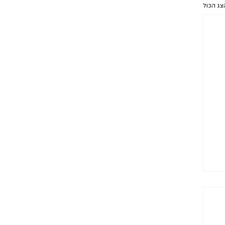
צג הכול