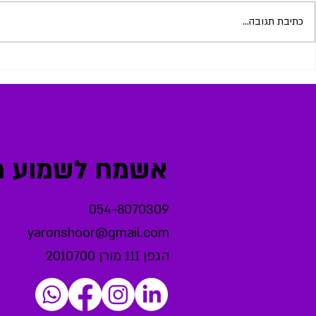
כתיבת תגובה...
לפרוץ את תקרת הזכוכית ולגלות
להפסיק לרצות 
את עצמך באמת
את עצמך באמת
אשמח לשמוע מכ
054-8070309
yaronshoor@gmail.com
הגפן 111 מורן 2010700