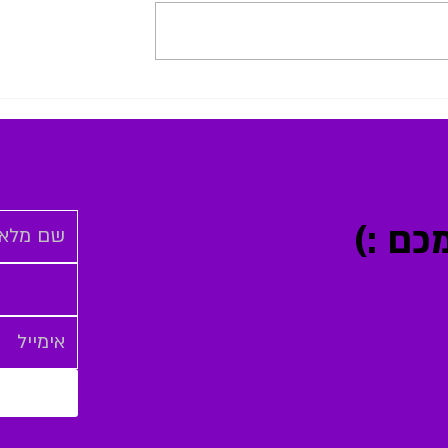
את כולם - למצוא
לגלות את השקט והשמחה בתוך
מרוץ החיים
ם :)