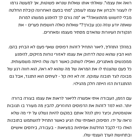
רואה את עצמו". שאלתי אותו שאלות שנראו פשוטות, אך למעשה גרמו 
לו לעצור ולבחון את עצמו לעומק: "מתי בפעם האחרונה קיבלת החלטה 
מבלי לחשוש מהתוצאה?" או "מה גורם לך להימנע ממשהו למרות 
שאתה יודע שזה נכון עבורך?" שאלות כאלה חושפות פערים - את 
הנקודות העיוורות שהאדם מסתיר מעצמו ומאחרים.
במהלך התהליך, ליאור התחיל לזהות דפוסים שאף פעם לא הבחין בהם. 
הוא הבין שהוא נוטה לדחוק את עצמו לאזורי נוחות מזיקים, להימנע 
ממפגשים מאתגרים, ואפילו לשתוק כאשר דעה שלו הייתה משמעותית. 
כל פעם שהצגתי לו את המראה של מה שהוא לא ראה, הוא חווה רגע של 
מבוכה לצד תובנה עמוקה. זה לא היה קל - לעיתים הוא התנגד, אבל גם 
ההתנגדות הזו הייתה חלק מהגילוי.
עם הזמן, העבודה איתי אפשרה לליאור לראות את עצמו בצורה ברורה 
יותר. הוא למד לזהות את הדפוסים החוזרים, להבין מה מעורר בו תגובות 
אוטומטיות, וכיצד ניתן לנהל אותם במקום להיות נשלט על ידי מה שלא 
נראה על ידו. הסיפוק האמיתי שלו הגיע כאשר התחיל להשתמש בתובנות 
האלו כדי לקבל החלטות אמיתיות במציאות - בעבודה, ביחסים אישיים 
ובתחושת הערך העצמי שלו.