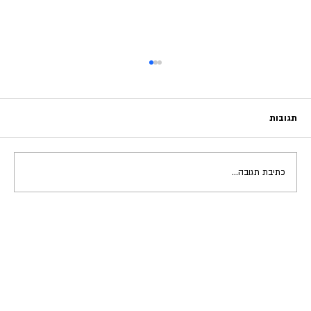
תגובות
כתיבת תגובה...
להפסיק לרצות את כולם - למצוא את עצמך באמת