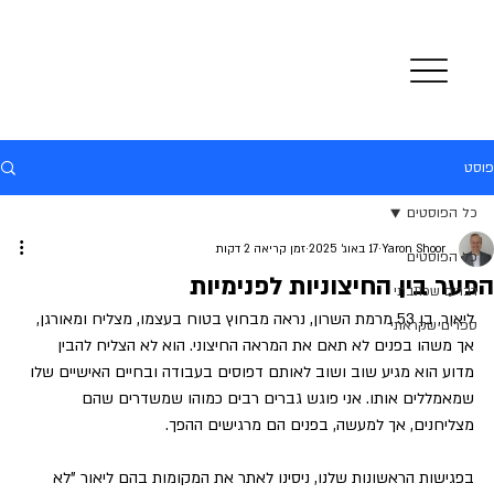
פוסט
כל הפוסטים
Yaron Shoor
17 באוג׳ 2025
זמן קריאה 2 דקות
כל הפוסטים
הפער בין החיצוניות לפנימיות
דברים שכתבתי
ליאור, בן 53 מרמת השרון, נראה מבחוץ בטוח בעצמו, מצליח ומאורגן, 
ספרים שקראתי
אך משהו בפנים לא תאם את המראה החיצוני. הוא לא הצליח להבין 
מדוע הוא מגיע שוב ושוב לאותם דפוסים בעבודה ובחיים האישיים שלו 
שמאמללים אותו. אני פוגש גברים רבים כמוהו שמשדרים שהם 
מצליחנים, אך למעשה, בפנים הם מרגישים ההפך.
בפגישות הראשונות שלנו, ניסינו לאתר את המקומות בהם ליאור "לא 