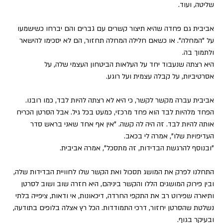
שליטה, ועוד.
אביבית גם פחדה שהיא תיצור קשרים עם גברים והם יברחו כשישמעו 
על "המחלה". או כשאם חלילה המחלה תחזור, הם לא יסכימו להישאר 
ולתמוך בה.
היא רצתה שנעבוד יחד על העלאות הביטחון העצמי שלה, על 
אסרטיביות, על קבלה עצמית ועל רוגע.
אביבית עברה מקשר לקשר, כי היא לא רצתה להיות לבד, כמו רובנו. 
הפחד מלהיות לבד הוא פחד מרכזי, כמעט בכל גיל. אבל הסרטן הכריח 
אותה להיות לבד. זה היה לה קשה. "אין אף אחד שאני בראש סדר 
העדיפויות שלו", אמרה לי בכאב.
"ובנוסף להרגשת הבדידות, זה מתסכל", אמרה אביבית.
התחלנו לפרק את המושג תסכול ואת הקשר שלו לחוויית הבדידות שלה, 
ובין פירוק המושגים הללו והקשר ביניהם, היא חזרה שוב ושוב לסרטן 
ותיארה שפירוט רב את התקפי החרדה, דיכאונות, אי ודאות, ציפייה בלתי 
נשלטת שהסרטן יחזור, דרכי התמודדות. הכל רץ אצלה בלופים בתודעה, 
ובעיקר בגוף.