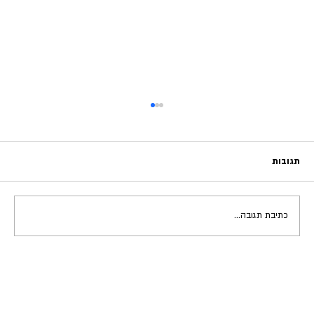
תגובות
כתיבת תגובה...
להפסיק לרצות את כולם - למצוא את עצמך באמת