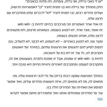
"יש לי כאבי גדילה, אני גדלה, צומחת, וזה מלווה בכאבים".
חלק מתהליך של גדילה היא בו-זמנית להגיד "כן" לאפשרויות חדשות, 
ועולים פחדים רבים, ובו-זמנית להגיד "לא" לדברים שלא מתחברים עם 
הרצון שלנו.
זה אולי אחד האתגרים הכי מורכבים בחיים: לחיות ב- win win.
זה אומר, מצד אחד, לא לפגוע בעצמנו. כשאנחנו מרצים, ולא מקשיבים 
לרצון שלנו, אנחנו פוגעים בעצמנו.
ומצד שני, לא לפגוע באחרים – לא לשפוט, לא לבקר, לא להעליב, וגם 
לנסות לסייע להם להגשים את הרצונות שלהם, במיוחד של האנשים 
הקרובים לנו, כל עוד זה לא בא על חשבוננו.
לחיות ב- win win זו אמנות, אבל זו אמנות נלמדת. כשעושים את זה, 
מתקרבים לעצמנו ומתקרבים לאחרים וחוויית החיים היא טובה יותר.
במהלך הפגישות עסקנו רבות בדיוק של גלי לגבי הרצונות שלה. מה 
מתאים לה, מה לא מתאים לה, איזה חששות ופחדים עולים, ואיך אפשר 
למוסס את האחיזה של הפחדים הללו בנו.
עוד על הפחדים שמנהלים אותנו ואיך מתמודדים איתם אפשר לקרוא 
כאן
: