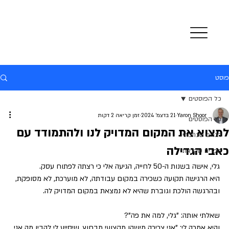
פוסט
כל הפוסטים
Yaron Shoor
21 בדצמ׳ 2024
זמן קריאה 2 דקות
כל הפוסטים
למצוא את המקום המדויק לנו ולהתמודד עם
דברים שכתבתי
כאבי הגדילה
ספרים שקראתי
גלי, אישה בשנות ה-50 לחייה, הגיעה אלי כי רצתה לפתוח עסק.
היא הרגישה תקועה כשכירה במקום עבודתה, לא מוערכת, לא מסופקת, 
ובהרגשה הולכת וגוברת שהיא לא נמצאת במקום המדויק לה.
שאלתי אותה: "גלי, למה את פה"?
והיא אמרה לי: "אני צריכה מישהו מקצועי מבחוץ, שיסייע לי להבין מה אני 