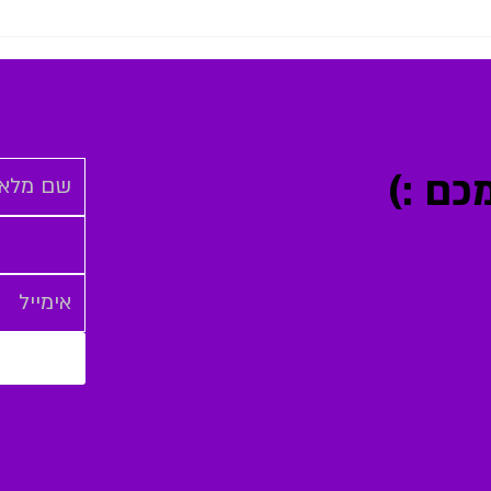
את כולם - למצוא
לגלות את השקט והשמחה בתוך
מרוץ החיים
ם :)