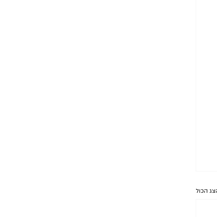
צג הכול