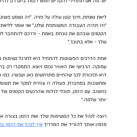
יש. מה אם תתחילי להקדיש חמש דקות ביום רק להיות 
ליאת נאנחת, חיוך קטן עולה על פניה. "זה נשמע פשוט 
"וזו תהיה העבודה המשותפת שלנו," אני אומר לליאת. 
הקטנים שבהם את נוכחת באמת - ודרכם להתחבר לשקט 
שלך - אלא בתוכך."
אחת הדרכים הפשוטות להתחיל היא לתרגל נשימות מודעו
עמוקה. הרגישי את האוויר נכנס ויוצא. התמקדי רק ב
היא תזכורת לכך שהחיים מתרחשים כאן ועכשיו. כמו כ
ומחשבות במחברת. פעולה זו עוזרת למקד את תשומת
כחשוב. עם הזמן, תוכלי לגלות שהרגעים הקטנים של 
יותר שלמה."
רוצה לנהל את כל המשימות שלך ואת הזמן בצורה א
מזמין אותך להוריד את המדריך 
איך לנהל את הזמן ב