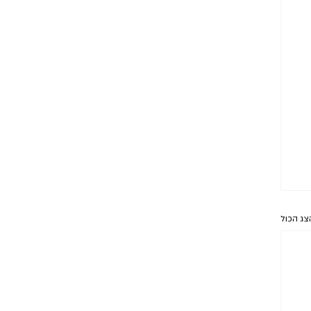
צג הכול