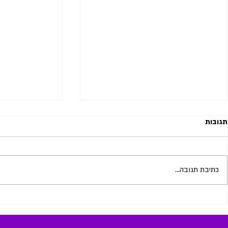
תגובות
כוחו של הרגע הזה
כתיבת תגובה...
שבעת ההרגלים
אפקטיביים במי